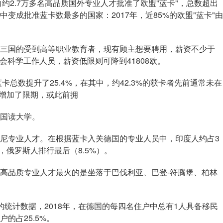
2.7万多名高品质国外专业人才批准了欧盟"蓝卡"，总数超出
变成批准蓝卡数最多的国家：2017年，近85%的欧盟"蓝卡"由
国的受到高等职业教育者，现有顾主想要聘用，薪资不少于
会科学工作人员，薪资低限则可降到41808欧。
总数提升了25.4%，在其中，约42.3%的获卡者先前通常未在
仅增加了限期，或此前拥
国读大学。
专业人才。在根据蓝卡入关德国的专业人员中，印度人约占3
，俄罗斯人排行最后（8.5%）。
品质专业人才最火的是坐落于巴伐利亚、巴登-符腾堡、柏林
计数据，2018年，在德国的每四名住户中总有1人具备移民
的占25.5%。