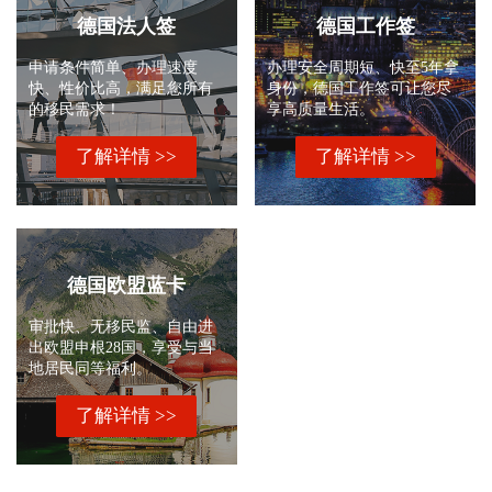
德国法人签
德国工作签
申请条件简单、办理速度
办理安全周期短、快至5年拿
快、性价比高，满足您所有
身份，德国工作签可让您尽
的移民需求！
享高质量生活。
了解详情 >>
了解详情 >>
德国欧盟蓝卡
审批快、无移民监、自由进
出欧盟申根28国，享受与当
地居民同等福利。
了解详情 >>