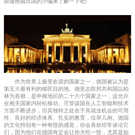
跟随熊猫出国的小编来了解一下吧!
作为世界上最受欢迎的国家之一，德国被认为是
第五大最有利的移民目的地。德意志联邦共和国以柏
林为首都，是申根地区的二十六个国家之一，这允许
在相关国家内轻松移动。尽管该国在人工智能和技术
方面不断进步，但其独特之处在于其就业机会的可用
性、良好的经济体系、扎实的教育，仅举几例。德国
的文化特别有一种奇怪的感觉，你会喜欢经常谈论它
们，因为他们在德国肯定会让你大吃一惊，尤其是如