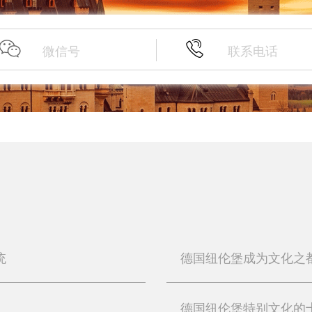
统
德国纽伦堡成为文化之