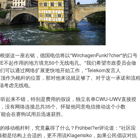
右铭，德国电信将以"WirchagenFunkl?cher"的口号
E不起作用的地方填充50个无线电孔。"我们希望市政委员会做
可以通过网络扩展更快地开始工作，"Telekom发言人
防局的屋顶作为桅杆的位置，那对他来说就足够了。对于这一承诺和流
必须考虑无线电。
isser说，听起来不错，特别是费用的假设，独立名单CWU-UWV直接授
，没有网络连接总共35个。怀疑他同意电信推动这个小数
"可能会在赛狗试用后迅速获胜。
的移动桅杆时，究竟赢得了什么？Frühbei?er评论道："社区应
是结构上合适的，更不用说Klagerisiko，如果公民倡议对抗