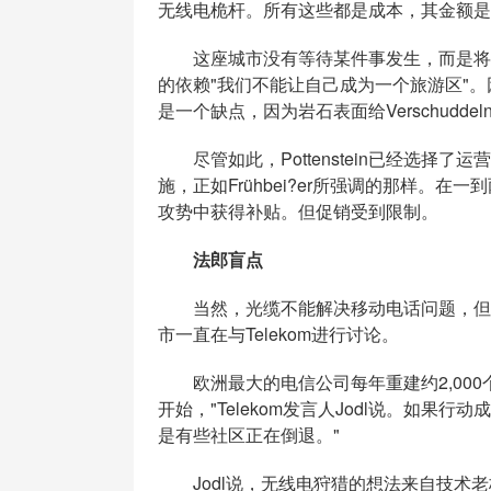
无线电桅杆。所有这些都是成本，其金额是
这座城市没有等待某件事发生，而是将光
的依赖"我们不能让自己成为一个旅游区"。
是一个缺点，因为岩石表面给Verschudd
尽管如此，Pottenstein已经选择
施，正如Frühbei?er所强调的那样。
攻势中获得补贴。但促销受到限制。
法郎盲点
当然，光缆不能解决移动电话问题，但至少它
市一直在与Telekom进行讨论。
欧洲最大的电信公司每年重建约2,000
开始，"Telekom发言人Jodl说。如果
是有些社区正在倒退。"
Jodl说，无线电狩猎的想法来自技术老