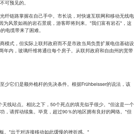
不可预见的。
纤链路掌握在自己手中。市长说，对快速互联网和移动无线电
因为风景如画的岩石景观，游客即将到来。"我们富有岩石"，这
eln的电缆带来了困难。
了运营商模式，但实际上联邦政府而不是市政当局负责扩展电信基础设
在一到两年内，玻璃纤维将通往每个房子。从联邦政府和自由州的宽带
们是额外桅杆的先决条件。根据Frühbeisser的说法，该
个天线站点。相比之下，50个死点的填充似乎很少。"但这是一个
行动成功，请挥动续集。毕竟，超过90％的地区拥有良好的网络。"但
板。"出于对连接移动如此缓慢的挫折感。"