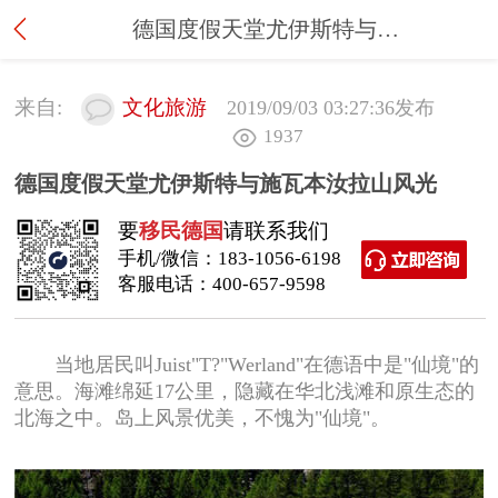
德国度假天堂尤伊斯特与施瓦本汝拉山风光
来自:
文化旅游
2019/09/03 03:27:36
发布
1937
德国度假天堂尤伊斯特与施瓦本汝拉山风光
要
移民德国
请联系我们
手机/微信：
183-1056-6198
客服电话：
400-657-9598
当地居民叫Juist"T?"Werland"在德语中是"仙境"的
意思。海滩绵延17公里，隐藏在华北浅滩和原生态的
北海之中。岛上风景优美，不愧为"仙境"。