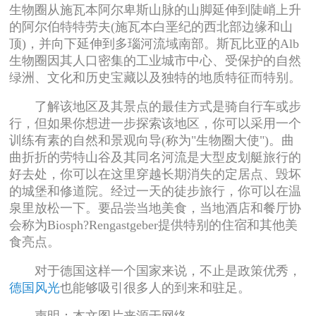
生物圈从施瓦本阿尔卑斯山脉的山脚延伸到陡峭上升
的阿尔伯特特劳夫(施瓦本白垩纪的西北部边缘和山
顶)，并向下延伸到多瑙河流域南部。斯瓦比亚的Alb
生物圈因其人口密集的工业城市中心、受保护的自然
绿洲、文化和历史宝藏以及独特的地质特征而特别。
了解该地区及其景点的最佳方式是骑自行车或步
行，但如果你想进一步探索该地区，你可以采用一个
训练有素的自然和景观向导(称为"生物圈大使")。曲
曲折折的劳特山谷及其同名河流是大型皮划艇旅行的
好去处，你可以在这里穿越长期消失的定居点、毁坏
的城堡和修道院。经过一天的徒步旅行，你可以在温
泉里放松一下。要品尝当地美食，当地酒店和餐厅协
会称为Biosph?Rengastgeber提供特别的住宿和其他美
食亮点。
对于德国这样一个国家来说，不止是政策优秀，
德国风光
也能够吸引很多人的到来和驻足。