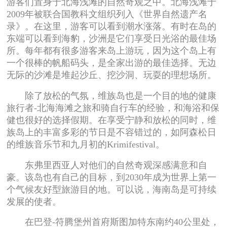
游客们置身于北海浅滩的自然奇观之中。北海浅滩于
2009年被联合国教科文组织列入《世界自然遗产名
录》。在这里，游客可以看到潮水涨落。有时在岛的
东端可以看到海豹，沙洲是它们享受日光浴的最佳场
所。每年都有很多游客来岛上游玩，因为这个岛上有
一个很棒的帆船码头，是全家出游的最佳选择。无边
无际的沙滩是堆起沙丘、挖沙洞、玩耍的理想场所。
除了放松的气氛，维族岛也是一个目的地的健康
旅行者-北海海滩之旅和骑自行车的经验，和海浴和保
健也很好的选择假期。在享受宁静和放松的同时，维
族岛上的丰富多彩的节日是不容错过的，如阿森松日
的维族音乐节和九月初的Krimifestival。
东弗里西亚人对他们的自然奇观深感满意和自
豪。该岛也有自己的目标，到2030年成为世界上第一
个气候友好型旅游目的地。可以说，海南岛是可持续
发展的使者。
在巴登-符腾堡州首府斯图加特东南约40公里处，