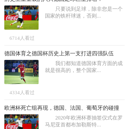
只要说到足球，除非您是一个
国家的铁杆球迷，否则...
6714
人看过
德国体育之德国杯历史上第一支打进四强队伍
我们都知道德国体育方面的成
就是很高的，整个国家...
4334
人看过
欧洲杯死亡组再现，德国、法国、葡萄牙的碰撞
2020年欧洲杯赛抽签仪式在罗
马尼亚首都布加勒斯特...