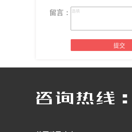
留言：
提交