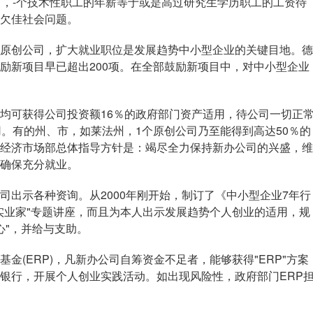
％，-个技术性职工的年薪等于或是高过研究生学历职工的工资待
欠佳社会问题。
创公司，扩大就业职位是发展趋势中小型企业的关键目地。德
励新项目早已超出200项。在全部鼓励新项目中，对中小型企业
可获得公司投资额16％的政府部门资产适用，待公司一切正
用。有的州、市，如莱法州，1个原创公司乃至能得到高达50％的
经济市场部总体指导方针是：竭尽全力保持新办公司的兴盛，维
确保充分就业。
示各种资询。从2000年刚开始，制订了《中小型企业7年行
实业家"专题讲座，而且为本人出示发展趋势个人创业的适用，规
心"，并给与支助。
(ERP)，凡新办公司自筹资金不足者，能够获得"ERP"方案
银行，开展个人创业实践活动。如出现风险性，政府部门ERP