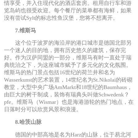
情享受，并入住现代化的酒店套房。租用自行车和游
览岛屿也很受欢迎。每个餐厅的菜单都有海鲜，如果
没有尝试Sylt的标志性鱼汉堡，您将不想离开。
7.维斯马
这个位于波罗的海沿岸的港口城市是德国北部另
一个迷人的目的地，拥有历史悠久的建筑，保存完
好。作为汉萨同盟的一部分，维斯马有时一直处于瑞
典统治之下，为这座城市赋予了多元化的文化氛围。
维斯马的热门景点包括16世纪的荷兰井和名为
Wasserkunst的艺术装置，14世纪名为St.Nikolai的砖砌
教堂，大型中央广场AmMarkt和18世纪的Baumhaus，
由巨大的树干制成，装饰有瑞典头叫做Schwedenk？
pfe。维斯马（Wismar）也是海港游轮的热门地点，在
日落时分可以欣赏风景和浪漫。
8.哈茨山脉
德国的中部高地是名为Harz的山脉，位于易北河