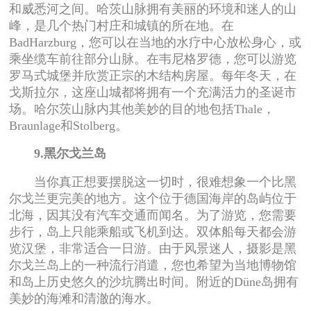
和威悉河之间。哈茨山脉拥有美丽的环境和迷人的山
峰，是几个热门村庄和城镇的所在地。在
BadHarzburg，您可以在当地的水疗中心放松身心，或
乘坐缆车前往部分山脉。在韦尼格罗德，您可以游览
罗马式城堡并欣赏正宗的木结构房屋。每年冬天，在
戈斯拉尔，这座山城都将拥有一个充满活力的圣诞市
场。哈尔茨山脉内其他美妙的目的地包括Thale，
Braunlage和Stolberg。
9.黑尔戈兰岛
当你真正想要摆脱这一切时，很难想象一个比黑
尔戈兰更完美的地方。这个位于德国海岸的岛屿位于
北海，因其没有汽车交通而闻名。为了游览，您需要
步行，岛上只能乘船或飞机到达。双体船每天都会游
览汉堡，非常适合一日游。由于风景迷人，摄影是黑
尔戈兰岛上的一种流行消遣，您也希望为当地博物馆
和岛上历史悠久的沙坑腾出时间。附近的Düne岛拥有
美妙的海滩和清澈的海水。