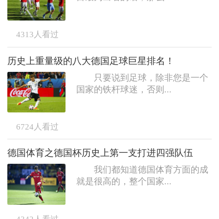
4313
人看过
历史上重量级的八大德国足球巨星排名！
只要说到足球，除非您是一个
国家的铁杆球迷，否则...
6724
人看过
德国体育之德国杯历史上第一支打进四强队伍
我们都知道德国体育方面的成
就是很高的，整个国家...