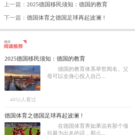
上一篇：
2025德国移民须知：德国的教育
下一篇：
德国体育之德国足球再起波澜！
2025德国移民须知：德国的教育
德国的教育体系举世闻名。父
母可以全身心投入自己...
4052
人看过
德国体育之德国足球再起波澜！
在德国体育界如果说有那个项
目最为出名的话，那么...