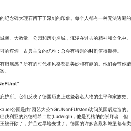
纪念碑大理石留下了深刻的印象。每个人都有一种无法逃避的
堡、大教堂、公园和历史名城，沉浸在过去的精神和文化中。
的辉煌，古典主义的优雅：总会有特别的时刻值得期待。
归属感？所有的时代和风格都是美妙和有趣的。他们会带你踏
案。
Urst"
护所。它们反映了德国历史上这些著名人物的生平和家族史。
公园是由"园艺大公"(GrUNenFUrsten)访问英国后建造的。
以追溯到巴伐利亚的路德维希二世(LudwigII)，他是瓦格纳的崇拜者，但
王被开除了，并且过早地去世了。德国的许多宫殿和城堡都有类