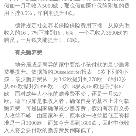
假如一月毛收入5000欧，那么假如医疗保险附加的费
用下挫0.5%，净利润提升4欧。
德律规定社会养老保险保险费用下挫，从原先毛
收入的16，7%下挫到16，6%，一个毛收入3500欧的
聘员，一月钱夹能提升1，60欧。
有关赡养费
地分居或是离异的家中要给小孩付款的最少赡养
费要提升。依据新的Düsseldorfer报表，5岁下列的小
孩，最少赡养费从一月342欧提升到278欧；6到12岁
从393欧提升到399欧；13到18岁从460欧提升到467
欧。而对成年人小孩的赡养费不变，还是一月527
欧。德国假如是低收入者，确保自身的基本上才付款
赡养费，可是国家确保最少赡养费，假如有养育义务
人收益不够，由国家补充，原本这一收益最低工资标
准是一月3000欧，而如今升高到1600欧，因此中低收
入人将会要付款的赡养费反倒降低了。