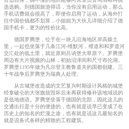
合适自身，搞不懂的地区能够向营业员资询清晰再挑
选选购。到德国旅游得话，当你没有启用运动，那么
手机话费就会很高了，即便你启用了运动，从海外打
往中国价钱都不划算，小姐姐为大伙儿详细介绍了德
国手机卡，更为的性价比高。
德国罗腾堡，位于在一块儿沿海地区岸高燥土
里，一起也坐落于几条江河-维默河，维道和和罗道河
交汇处的低土里，就近原则吕讷堡大草原？。罗腾堡
周边有大片视频的山林，初始沼泽间和尺寸布伦湖。
罗腾堡1195年做为凡尔登主教鲁道夫的国都创建。三
十年战争后罗腾堡为瑞典人处理。
从古城堡改造成的文艺复兴时期设计风格的城堡
经拿破仑的大张旗鼓毁坏后未再获得修补该地域说的
是低地德语。罗腾堡坐落于德国的北部，因此这儿的
交通出行是十分的便捷的，也有就是说早已变成了在
历史上的知名的烂漫之途，也有就是说这儿最知名的
就是说各式各样的精致的工程建筑。