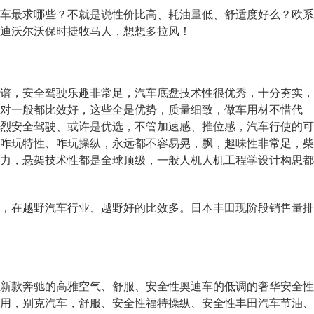
最求哪些？不就是说性价比高、耗油量低、舒适度好么？欧系
迪沃尔沃保时捷牧马人，想想多拉风！
，安全驾驶乐趣非常足，汽车底盘技术性很优秀，十分夯实，
对一般都比效好，这些全是优势，质量细致，做车用材不惜代
烈安全驾驶、或许是优选，不管加速感、推位感，汽车行使的可
咋玩特性、咋玩操纵，永远都不容易晃，飘，趣味性非常足，柴
力，悬架技术性都是全球顶级，一般人机人机工程学设计构思都
在越野汽车行业、越野好的比效多。日本丰田现阶段销售量排
款奔驰的高雅空气、舒服、安全性奥迪车的低调的奢华安全性
用，别克汽车，舒服、安全性福特操纵、安全性丰田汽车节油、