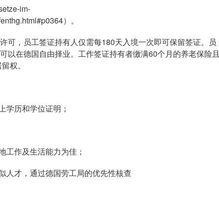
ze-im-
aufenthg.html#p0364）。
可，员工签证持有人仅需每180天入境一次即可保留签证。员
可以在德国自由择业。工作签证持有者缴满60个月的养老保险
居留权。
上学历和学位证明；
地工作及生活能力为佳；
似人才，通过德国劳工局的优先性核查