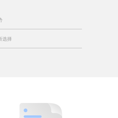
势
新选择