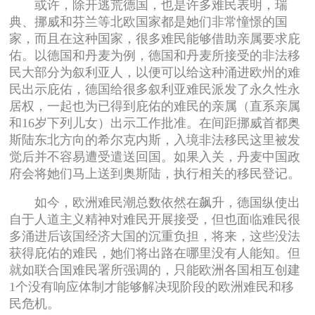
或许，除开逃荒德国，也是许多难民表明，瑞
典、挪威和芬兰等北欧国家都是她们非常憧憬的国
家，而且在这种国家，很多难民能够借助亲属要求庇
佑。以德国和丹麦为例，德国和丹麦所接受的非法移
民大部分为叙利亚人，以便可以给这种涌进欧州的难
民出示庇佑，德国给很多叙利亚难民派发了永久性永
居权，一起也为已得到庇佑的难民的亲属（直系亲属
和16岁下列儿女）出示工作批准。在间距挪威首都奥
斯陆东北方向的希尔克内斯，入境非法移民这里被发
觉后并不容易遭受遣送回国。如果入关，丹麦中国政
府会将她们马上送到奥斯陆，执行相关的移民登记。
如今，欧洲难民潮总数依然在飙升，德国纵使出
自于人道主义精神对难民开展接受，但也面临难民很
多涌进后该国经济大国的沉重负担，将来，这些没法
获得庇佑的难民，她们将出路在哪里没有人能知。但
就如联合国难民署所强调的，只能欧洲各国相互创建
1个没有响应体制才能够解决现阶段的欧洲难民和移
民危机。