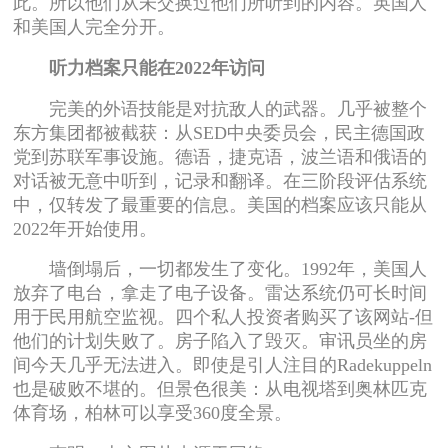
此。所以他们从未交换过他们所听到的内容。英国人
和美国人完全分开。
听力档案只能在2022年访问
完美的外语技能是对抗敌人的武器。几乎被整个
东方集团都被截获：从SED中央委员会，民主德国政
党到苏联军事设施。德语，捷克语，波兰语和俄语的
对话被无意中听到，记录和翻译。在三阶段评估系统
中，仅转发了最重要的信息。美国的档案应该只能从
2022年开始使用。
墙倒塌后，一切都发生了变化。1992年，美国人
放弃了电台，拿走了电子设备。雷达系统仍可长时间
用于民用航空监视。四个私人投资者购买了该网站-但
他们的计划失败了。房子陷入了毁灭。审讯员坐的房
间今天几乎无法进入。即使是引人注目的Radekuppeln
也是破败不堪的。但景色很美：从电视塔到奥林匹克
体育场，柏林可以享受360度全景。