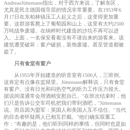
AndreasJüttemann指出，对于西方来说，了解东区，
尤其是民主德国领导层的情况非常重要。在1953年6
月17日在东柏林镇压工人起义之后，这变得更加重
要。这群游客爬上了葡萄园和山上，这里有大约2500
万吨战争废墟。在纳粹时代建造的沙坑不再可以进
入。上面，一名保安看着没有不请自来的游客来。该
建筑遭受破坏：窗户破损，装饰废墟。甚至管道都被
盗了。
只有食堂有窗户
从1955年开始建造的听音室有1500人，三班倒。
这肯定有点像在监狱里。Jüttemann解释说，只有食堂
有窗户。没有日光和闷热空气的听力工作压力很大。
据说间谍通常会用酒精安慰自己。"在班次结束时，他
们只是告诉公交车司机把我们带到酒吧，"Jüttemann
说。而且因为盟军：英国人和美国人互不信任。"当代
的目击者怀疑两人已相互拦截。"他们确实双重工
作："有趣的是，他们听到同样的事情，但同时也是如