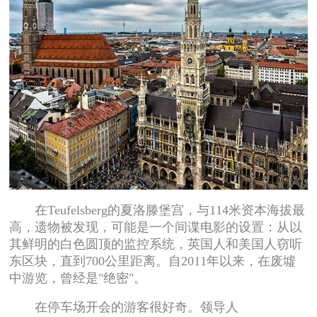
在Teufelsberg的夏洛滕堡宫，与114米资本海拔最
高，遗物被发现，可能是一个间谍电影的设置：从以
其鲜明的白色圆顶的监控系统，英国人和美国人窃听
东区块，直到700公里距离。自2011年以来，在废墟
中游览，曾经是"绝密"。
在停车场开会的游客很好奇。领导人