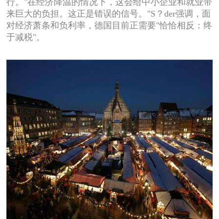
行。"在经济降温的情况下，这会给中小企业和就业带
来巨大的负担。这正是错误的信号。"S？der强调，面
对经济萧条和负利率，德国目前正需要"恰恰相反：终
于减税"。