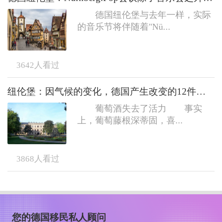
德国纽伦堡与去年一样，实际
的音乐节将伴随着"Nü...
3642
人看过
纽伦堡：因气候的变化，德国产生改变的12件事（下）
葡萄酒失去了活力 事实
上，葡萄藤根深蒂固，喜...
3868
人看过
您的德国移民私人顾问