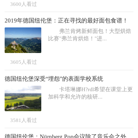
3600
人看过
2019年德国纽伦堡：正在寻找的最好面包食谱！
弗兰肯烤新鲜面包！大型烘焙
比赛"弗兰肯烘焙！"进...
3605
人看过
德国纽伦堡深受“埋怨”的表面学校系统
卡塔琳娜H?rdl希望在课堂上更
加科学和允许的核研...
3581
人看过
德国纽伦堡：Nürnberg.Pop会议除了音乐会之外会发生什么？