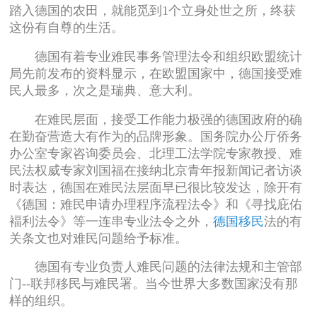
踏入德国的农田，就能觅到1个立身处世之所，终获
这份有自尊的生活。
德国有着专业难民事务管理法令和组织欧盟统计
局先前发布的资料显示，在欧盟国家中，德国接受难
民人最多，次之是瑞典、意大利。
在难民层面，接受工作能力极强的德国政府的确
在勤奋营造大有作为的品牌形象。国务院办公厅侨务
办公室专家咨询委员会、北理工法学院专家教授、难
民法权威专家刘国福在接纳北京青年报新闻记者访谈
时表达，德国在难民法层面早已很比较发达，除开有
《德国：难民申请办理程序流程法令》和《寻找庇佑
褔利法令》等一连串专业法令之外，
德国移民
法的有
关条文也对难民问题给予标准。
德国有专业负责人难民问题的法律法规和主管部
门--联邦移民与难民署。当今世界大多数国家没有那
样的组织。