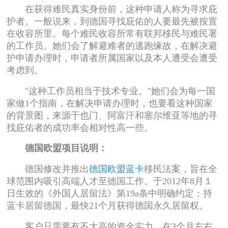
在获得难民真实身份前，这种申请人称为寻求庇
护者。一般说来，到德国寻找庇佑的人要最先被按置
在收容所里。每个难民收容所常有联邦移民与难民署
的工作员。她们会了解避难者的逃跑缘故，在解决避
护申请办理时，申请者所属国家以及本人遭受会遭受
考虑到。
"这种工作员相当于技术专业。"她们会为每一国
家做1个指南，在解决申请办理时，也要看这种国家
的背景图，来源于也门、阿富汗和塞尔维亚等地的寻
找庇佑者的成功率会相对性高一些。
德国欧盟项目说明：
德国修改并推出
德国欧盟蓝卡
移民法案，旨在全
球范围内吸引高端人才至德国工作。于2012年8月１
日生效的《外国人居留法》第19a条中明确约定：持
蓝卡居留德国，最快21个月获得德国永久居留权。
客户只需要有不太高的资金实力，在3个月左右