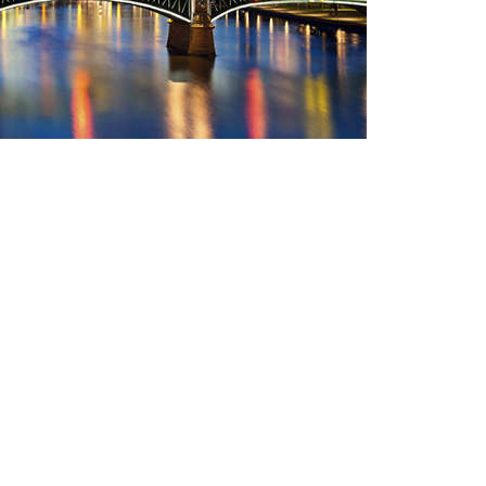
福大学医院的儿童和青少年精神病学，心理学和心理治疗系的父
和青少年的生活条件和治疗方案，"注册协会主席
进重病患者。这些通常在3到18岁之间，患有焦虑，抑郁，注意力缺陷多
n解释说："我们收到的捐款都流入了我们的项目。我们确保他们始终
袭疗法，假日活动或治疗材料提供资金。"疗法有所帮助，但医疗
参加短途旅行和组织花园射箭，涂鸦研讨会或职业治疗项目等活
自低收入家庭的儿童和年轻人提供服装和卫生用品，当他们来
15个孩子会得到这种帮助。其他项目涉及更多的儿童和青少年。