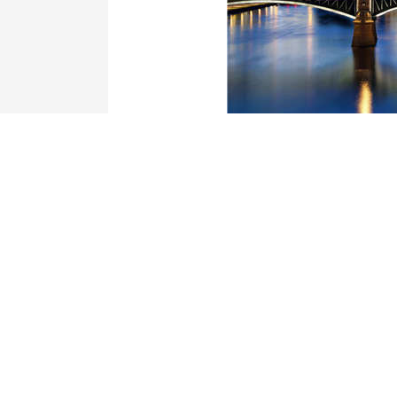
1994年，这个非营利性协会由法兰克
母和雇员创立。"我们希望改善精神病儿童
AndreasMühlherr说。它是关于促
动症，精神病，还有厌食症或自闭症。
该协会董事会成员SusanneHanse
贴近患者。"这意味着它为音乐疗法，抗侵
保险不支付，"汉森说。捐款还用于使儿童
动。
此外，还有慈善事业的重点。"我们为来
到诊所时，"Mühlherr说。每年10到