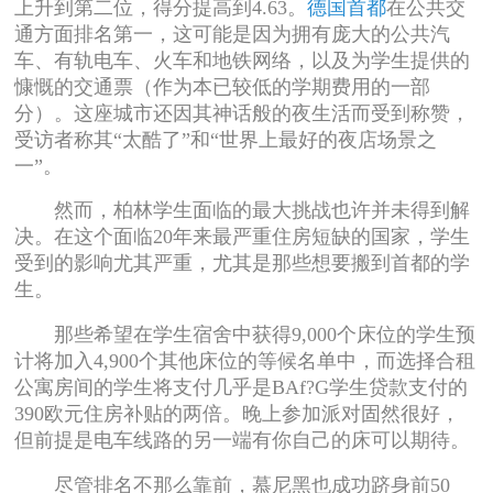
上升到第二位，得分提高到4.63。
德国首都
在公共交
通方面排名第一，这可能是因为拥有庞大的公共汽
车、有轨电车、火车和地铁网络，以及为学生提供的
慷慨的交通票（作为本已较低的学期费用的一部
分）。这座城市还因其神话般的夜生活而受到称赞，
受访者称其“太酷了”和“世界上最好的夜店场景之
一”。
然而，柏林学生面临的最大挑战也许并未得到解
决。在这个面临20年来最严重住房短缺的国家，学生
受到的影响尤其严重，尤其是那些想要搬到首都的学
生。
那些希望在学生宿舍中获得9,000个床位的学生预
计将加入4,900个其他床位的等候名单中，而选择合租
公寓房间的学生将支付几乎是BAf?G学生贷款支付的
390欧元住房补贴的两倍。晚上参加派对固然很好，
但前提是电车线路的另一端有你自己的床可以期待。
尽管排名不那么靠前，慕尼黑也成功跻身前50