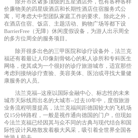
除开市区诸多顶级的五星酒店外，也有各种各样
价廉物美的四星级酒店和长期性酒店住宿服务式公
寓，可考虑大中型团队家庭工作的要求。除此之外，
在酒店住宿、饭店、主题活动、购物广场等都下设
BarrierFree（无障）休闲度假设备，为游人出示周全
的多方位周全的服务项目。
除开很多出色的三甲医院和诊疗设备外，法兰克
福还有着最让人印像刻骨铭心的私人诊所和专科医生
网络，使其成为一个很好的诊疗旅游城市，适宜那些
考虑到接纳诊疗查验、美容美体、医治或寻找大量健
康服务的人员。
法兰克福--这座以国际金融中心、标志性的未来
城市天际线而出名的大城市--过去10年中，度假旅游
业务流程明显提高，法兰克福间距德国较大的飞机场
仅15分钟路程，一般是视作通向德国的门户，但现如
今法兰克福已经因其与众不同的古典与现代结合和国
际性设计风格散发着极大风采，吸引着全世界全国各
地游人前去。