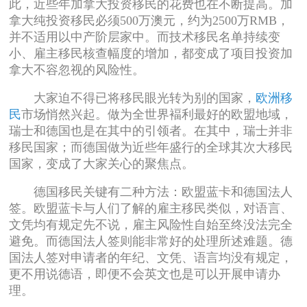
此，近些年加拿大投资移民的花费也在不断提高。加
拿大纯投资移民必须500万澳元，约为2500万RMB，
并不适用以中产阶层家中。而技术移民名单持续变
小、雇主移民核查幅度的增加，都变成了项目投资加
拿大不容忽视的风险性。
大家迫不得已将移民眼光转为别的国家，
欧洲移
民
市场悄然兴起。做为全世界褔利最好的欧盟地域，
瑞士和德国也是在其中的引领者。在其中，瑞士并非
移民国家；而德国做为近些年盛行的全球其次大移民
国家，变成了大家关心的聚焦点。
德国移民关键有二种方法：欧盟蓝卡和德国法人
签。欧盟蓝卡与人们了解的雇主移民类似，对语言、
文凭均有规定先不说，雇主风险性自始至终没法完全
避免。而德国法人签则能非常好的处理所述难题。德
国法人签对申请者的年纪、文凭、语言均没有规定，
更不用说德语，即便不会英文也是可以开展申请办
理。